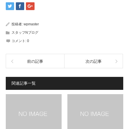
し
し
て
て
Twitter
Google+
で
で
共
共
有
有
(新
(新
投稿者:
wpmaster
し
し
い
い
ウ
ウ
スタッフNブログ
ィ
ィ
ン
ン
コメント:
0
ド
ド
ウ
ウ
で
で
開
開
き
き
ま
ま
前の記事
次の記事
す)
す)
関連記事一覧