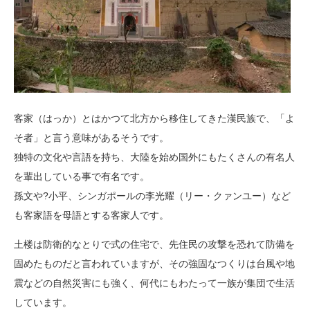
客家（はっか）とはかつて北方から移住してきた漢民族で、「よ
そ者」と言う意味があるそうです。
独特の文化や言語を持ち、大陸を始め国外にもたくさんの有名人
を輩出している事で有名です。
孫文や?小平、シンガポールの李光耀（リー・クァンユー）など
も客家語を母語とする客家人です。
土楼は防衛的なとりで式の住宅で、先住民の攻撃を恐れて防備を
固めたものだと言われていますが、その強固なつくりは台風や地
震などの自然災害にも強く、何代にもわたって一族が集団で生活
しています。