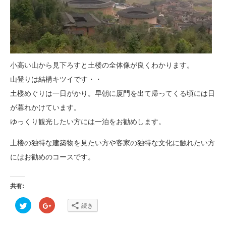
小高い山から見下ろすと土楼の全体像が良くわかります。
山登りは結構キツイです・・
土楼めぐりは一日がかり。早朝に厦門を出て帰ってくる頃には日
が暮れかけています。
ゆっくり観光したい方には一泊をお勧めします。
土楼の独特な建築物を見たい方や客家の独特な文化に触れたい方
にはお勧めのコースです。
共有:
ク
ク
続き
リ
リ
ッ
ッ
ク
ク