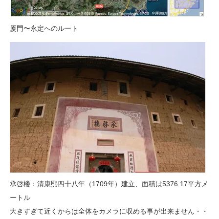
厦門〜永定へのルート
承啓楼：清康熙四十八年（1709年）建立、面積は5376.17平方メ
ートル
大きすぎて近くからは全体をカメラに収める事が出来ません・・