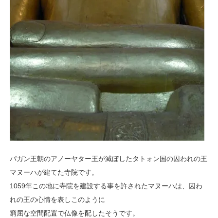
パガン王朝のアノーヤター王が滅ぼしたタトォン国の囚われの王
マヌーハが建てた寺院です。
1059年この地に寺院を建設する事を許されたマヌーハは、囚わ
れの王の心情を表しこのように
窮屈な空間配置で仏像を配したそうです。