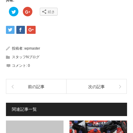
共有:
ク
ク
続き
リ
リ
ッ
ッ
ク
ク
し
し
て
て
Twitter
Google+
で
で
共
共
有
有
(新
(新
投稿者:
wpmaster
し
し
い
い
ウ
ウ
スタッフNブログ
ィ
ィ
ン
ン
コメント:
0
ド
ド
ウ
ウ
で
で
開
開
き
き
ま
ま
前の記事
次の記事
す)
す)
関連記事一覧