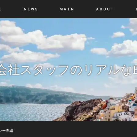
Ｅ
ＮＥＷＳ
ＭＡＩＮ
ＡＢＯＵＴ
会社スタッフのリアルなB
レー湖編