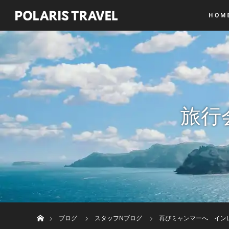
ＨＯＭ
旅行
ホーム
ブログ
スタッフNブログ
再びミャンマーへ イン