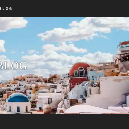
ＢＬＯＧ
LOG