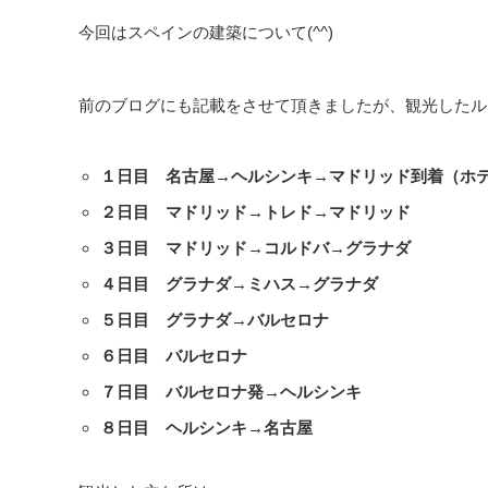
今回はスペインの建築について(^^)
前のブログにも記載をさせて頂きましたが、観光したル
１日目 名古屋
→
ヘルシンキ
→
マドリッド到着（ホ
２日目 マドリッド
→
トレド
→
マドリッド
３日目 マドリッド
→
コルドバ
→
グラナダ
４日目 グラナダ
→
ミハス
→
グラナダ
５日目 グラナダ
→
バルセロナ
６日目 バルセロナ
７日目 バルセロナ発
→
ヘルシンキ
８日目 ヘルシンキ
→
名古屋