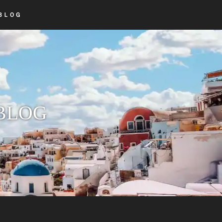
ＢＬＯＧ
LOG