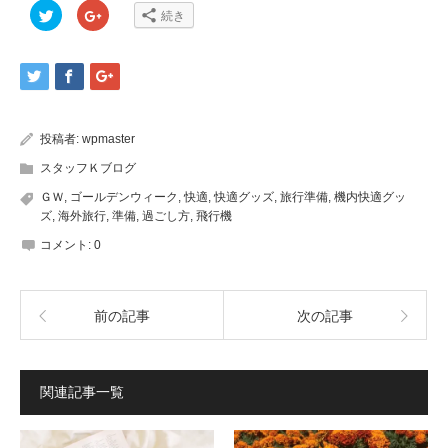
ク
ク
続き
リ
リ
ッ
ッ
ク
ク
し
し
て
て
Twitter
Google+
で
で
共
共
有
有
(新
(新
投稿者:
wpmaster
し
し
い
い
ウ
ウ
スタッフＫブログ
ィ
ィ
ン
ン
ＧＷ
,
ゴールデンウィーク
,
快適
,
快適グッズ
,
旅行準備
,
機内快適グッ
ド
ド
ウ
ウ
ズ
,
海外旅行
,
準備
,
過ごし方
,
飛行機
で
で
開
開
コメント:
0
き
き
ま
ま
す)
す)
前の記事
次の記事
関連記事一覧