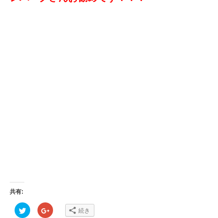
共有:
ク
ク
続き
リ
リ