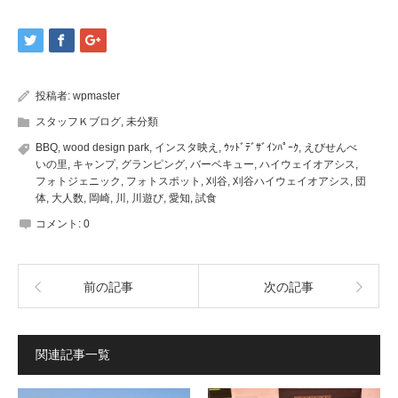
ッ
ッ
ク
ク
し
し
て
て
Twitter
Google+
で
で
共
共
有
有
(新
(新
投稿者:
wpmaster
し
し
い
い
ウ
ウ
スタッフＫブログ
,
未分類
ィ
ィ
ン
ン
BBQ
,
wood design park
,
インスタ映え
,
ｳｯﾄﾞﾃﾞｻﾞｲﾝﾊﾟｰｸ
,
えびせんべ
ド
ド
ウ
ウ
いの里
,
キャンプ
,
グランピング
,
バーベキュー
,
ハイウェイオアシス
,
で
で
フォトジェニック
,
フォトスポット
,
刈谷
,
刈谷ハイウェイオアシス
,
団
開
開
き
き
体
,
大人数
,
岡崎
,
川
,
川遊び
,
愛知
,
試食
ま
ま
す)
す)
コメント:
0
前の記事
次の記事
関連記事一覧