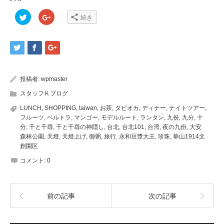
ク
ク
続き
リ
リ
ッ
ッ
ク
ク
し
し
て
て
Twitter
Google+
で
で
共
共
有
有
(新
(新
投稿者:
wpmaster
し
し
い
い
ウ
ウ
スタッフＫブログ
ィ
ィ
ン
ン
LUNCH
,
SHOPPING
,
taiwan
,
お茶
,
タピオカ
,
ディナー
,
ナイトツアー
,
ド
ド
ウ
ウ
フルーツ
,
ベルトラ
,
マンゴー
,
モデルルート
,
ランタン
,
九份
,
九分
,
十
で
で
分
,
千と千尋
,
千と千尋の神隠し
,
台北
,
台北101
,
台湾
,
夜の九份
,
大安
開
開
き
き
森林公園
,
天燈
,
天燈上げ
,
御粥
,
旅行
,
永和豆漿大王
,
珍珠
,
華山1914文
ま
ま
創園区
す)
す)
コメント:
0
前の記事
次の記事