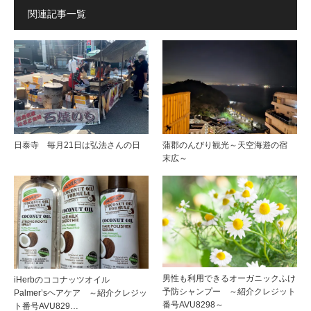
関連記事一覧
日泰寺 毎月21日は弘法さんの日
蒲郡のんびり観光～天空海遊の宿
末広～
男性も利用できるオーガニックふけ
iHerbのココナッツオイル
予防シャンプー ～紹介クレジット
Palmer’sヘアケア ～紹介クレジッ
番号AVU8298～
ト番号AVU829…