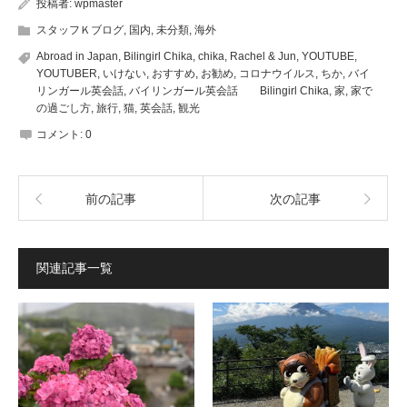
投稿者:
wpmaster
し
し
い
い
ウ
ウ
スタッフＫブログ
,
国内
,
未分類
,
海外
ィ
ィ
ン
ン
Abroad in Japan
,
Bilingirl Chika
,
chika
,
Rachel & Jun
,
YOUTUBE
,
ド
ド
ウ
ウ
YOUTUBER
,
いけない
,
おすすめ
,
お勧め
,
コロナウイルス
,
ちか
,
バイ
で
で
リンガール英会話
,
バイリンガール英会話 Bilingirl Chika
,
家
,
家で
開
開
き
き
の過ごし方
,
旅行
,
猫
,
英会話
,
観光
ま
ま
す)
す)
コメント:
0
前の記事
次の記事
関連記事一覧