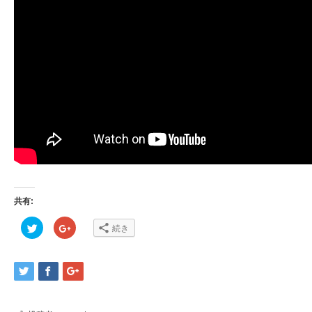
共有:
ク
ク
続き
リ
リ
ッ
ッ
ク
ク
し
し
て
て
Twitter
Google+
で
で
共
共
有
有
(新
(新