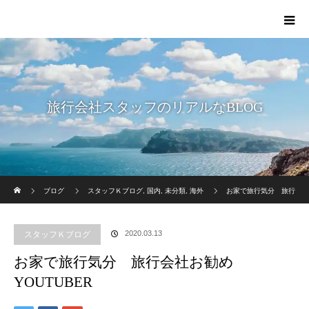
旅行会社スタッフのリアルなBLOG
ホーム
ブログ
スタッフＫブログ
,
国内
,
未分類
,
海外
お家で旅行気分 旅行
会社お勧めYOUTUBER
2020.03.13
スタッフＫブログ
お家で旅行気分 旅行会社お勧め
YOUTUBER