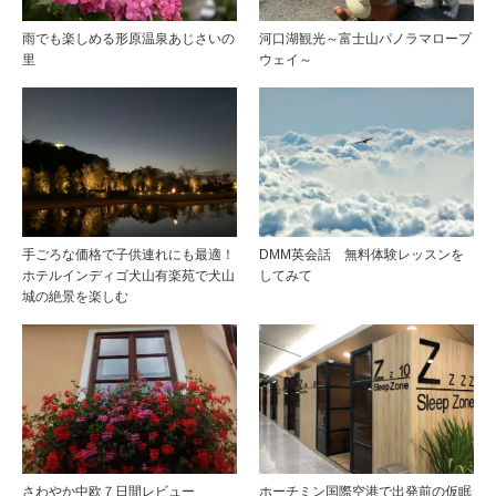
雨でも楽しめる形原温泉あじさいの
河口湖観光～富士山パノラマロープ
里
ウェイ～
手ごろな価格で子供連れにも最適！
DMM英会話 無料体験レッスンを
ホテルインディゴ犬山有楽苑で犬山
してみて
城の絶景を楽しむ
さわやか中欧７日間レビュー
ホーチミン国際空港で出発前の仮眠