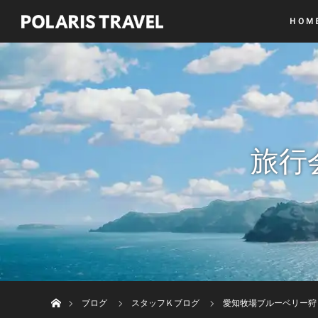
ＨＯＭ
旅行
ホーム
ブログ
スタッフＫブログ
愛知牧場ブルーベリー狩