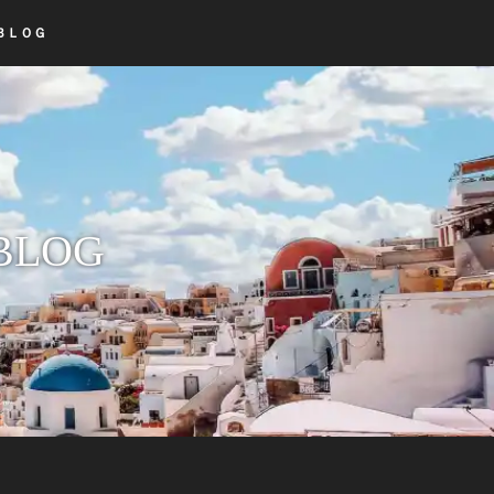
ＢＬＯＧ
LOG