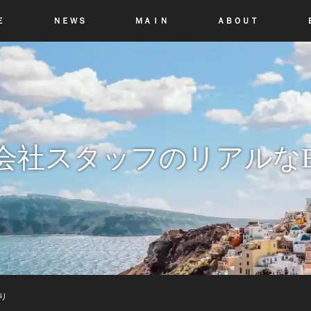
Ｅ
ＮＥＷＳ
ＭＡＩＮ
ＡＢＯＵＴ
会社スタッフのリアルなB
り