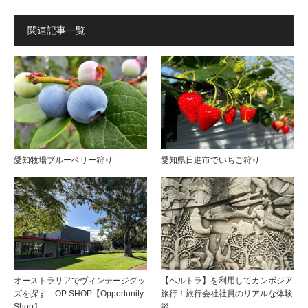
関連記事一覧
愛知牧場ブルーベリー狩り
愛知県日進市でいちご狩り
オーストラリアでヴィンテージグッ
【ベルトラ】を利用してカンボジア
ズを探す OP SHOP【Opportunity
旅行！旅行会社社員のリアルな体験
Shop】
談