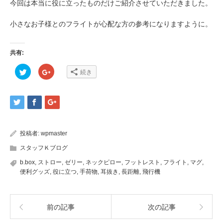
今回は本当に役に立ったものだけご紹介させていただきました。
小さなお子様とのフライトが心配な方の参考になりますように。
共有:
ク
ク
続き
リ
リ
ッ
ッ
ク
ク
し
し
て
て
Twitter
Google+
で
で
共
共
有
有
(新
(新
投稿者:
wpmaster
し
し
い
い
ウ
ウ
スタッフＫブログ
ィ
ィ
ン
ン
b.box
,
ストロー
,
ゼリー
,
ネックピロー
,
フットレスト
,
フライト
,
マグ
,
ド
ド
ウ
ウ
便利グッズ
,
役に立つ
,
手荷物
,
耳抜き
,
長距離
,
飛行機
で
で
開
開
き
き
ま
ま
す)
す)
前の記事
次の記事