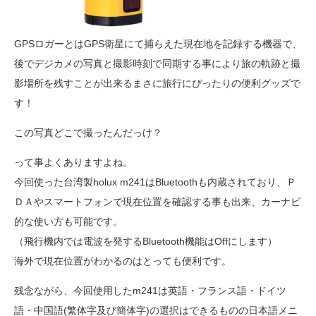
GPSロガーとはGPS衛星にて捕らえた現在地を記録する機器で、
後でデジカメの写真と撮影時刻で同期する事により旅の軌跡と撮
影場所を残すことが出来るまさに旅行にぴったりの便利グッズで
す！
この写真どこで撮ったんだっけ？
って事よくありますよね。
今回使った台湾製holux m241はBluetoothも内蔵されており、Ｐ
ＤＡやスマートフォンで現在位置を確認する事も出来、カーナビ
的な使い方も可能です。
（飛行機内では電波を発するBluetooth機能はOffにします）
海外で現在位置がわかるのはとっても便利です。
残念ながら、今回使用したm241は英語・フランス語・ドイツ
語・中国語(繁体字及び簡体字)の選択はできるものの日本語メニ