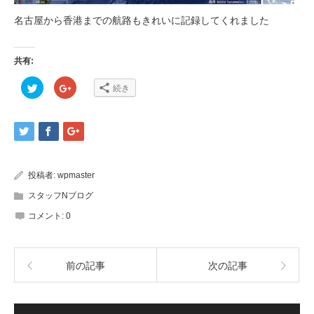
名古屋から香港までの航路もきれいに記録してくれました
共有:
ク
ク
続き
リ
リ
ッ
ッ
ク
ク
し
し
て
て
Twitter
Google+
で
で
共
共
有
有
(新
(新
投稿者:
wpmaster
し
し
い
い
ウ
ウ
スタッフNブログ
ィ
ィ
ン
ン
コメント:
0
ド
ド
ウ
ウ
で
で
開
開
き
き
ま
ま
前の記事
次の記事
す)
す)