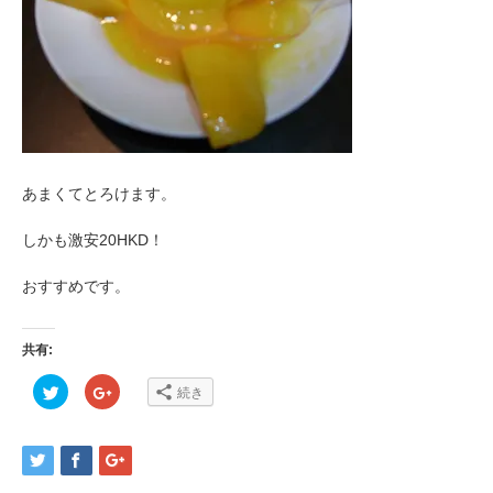
あまくてとろけます。
しかも激安20HKD！
おすすめです。
共有:
ク
ク
続き
リ
リ
ッ
ッ
ク
ク
し
し
て
て
Twitter
Google+
で
で