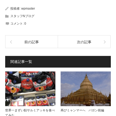
共
共
有
有
(新
(新
投稿者:
wpmaster
し
し
い
い
ウ
ウ
スタッフNブログ
ィ
ィ
ン
ン
コメント:
0
ド
ド
ウ
ウ
で
で
開
開
き
き
ま
ま
前の記事
次の記事
す)
す)
関連記事一覧
再びミャンマーへ バガン前編
世界一まずい飴サルミアッキを食べ
てみた