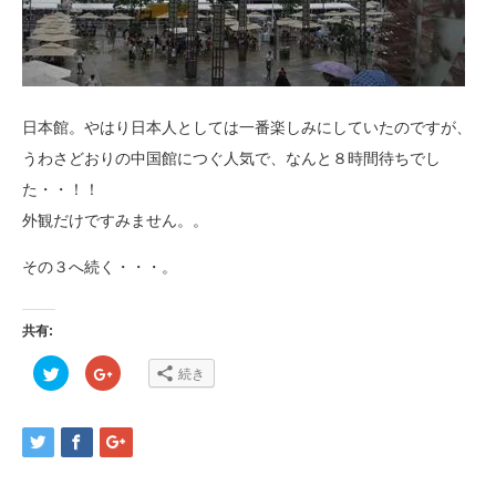
日本館。やはり日本人としては一番楽しみにしていたのですが、
うわさどおりの中国館につぐ人気で、なんと８時間待ちでし
た・・！！
外観だけですみません。。
その３へ続く・・・。
共有:
ク
ク
続き
リ
リ
ッ
ッ
ク
ク
し
し
て
て
Twitter
Google+
で
で
共
共
有
有