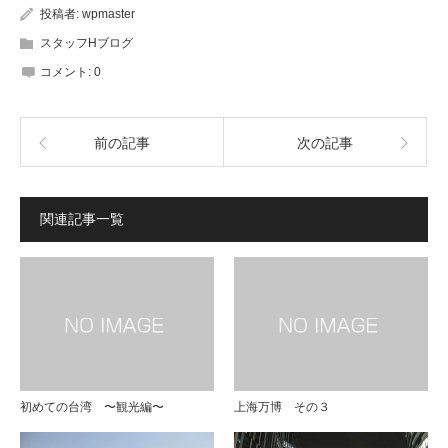
(新
(新
投稿者:
wpmaster
し
し
い
い
ウ
ウ
スタッフHブログ
ィ
ィ
ン
ン
コメント:
0
ド
ド
ウ
ウ
で
で
開
開
き
き
ま
ま
前の記事
次の記事
す)
す)
関連記事一覧
初めての台湾 〜観光編〜
上海万博 その３