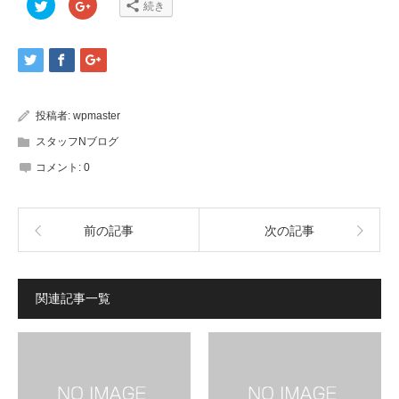
ク
ク
続き
リ
リ
ッ
ッ
ク
ク
し
し
て
て
Twitter
Google+
で
で
共
共
有
有
(新
(新
投稿者:
wpmaster
し
し
い
い
ウ
ウ
スタッフNブログ
ィ
ィ
ン
ン
コメント:
0
ド
ド
ウ
ウ
で
で
開
開
き
き
ま
ま
前の記事
次の記事
す)
す)
関連記事一覧