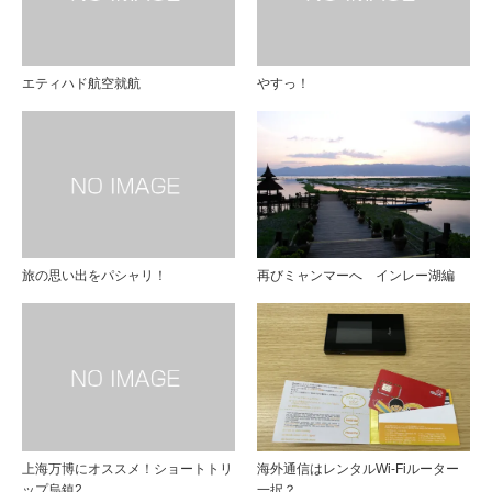
エティハド航空就航
やすっ！
旅の思い出をパシャリ！
再びミャンマーへ インレー湖編
上海万博にオススメ！ショートトリ
海外通信はレンタルWi-Fiルーター
ップ烏鎮2
一択？