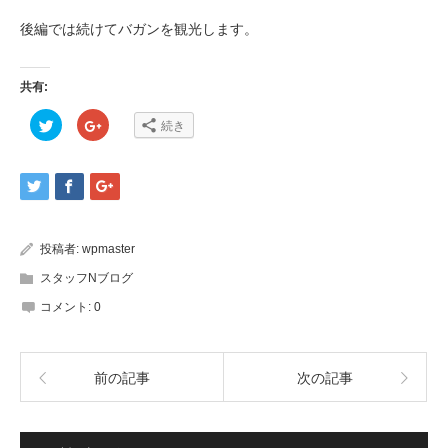
後編では続けてバガンを観光します。
共有:
ク
ク
続き
リ
リ
ッ
ッ
ク
ク
し
し
て
て
Twitter
Google+
で
で
共
共
有
有
(新
(新
投稿者:
wpmaster
し
し
い
い
ウ
ウ
スタッフNブログ
ィ
ィ
ン
ン
コメント:
0
ド
ド
ウ
ウ
で
で
開
開
き
き
ま
ま
前の記事
次の記事
す)
す)