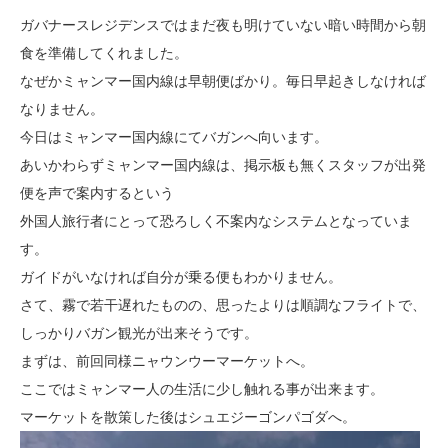
ガバナースレジデンスではまだ夜も明けていない暗い時間から朝
食を準備してくれました。
なぜかミャンマー国内線は早朝便ばかり。毎日早起きしなければ
なりません。
今日はミャンマー国内線にてバガンへ向います。
あいかわらずミャンマー国内線は、掲示板も無くスタッフが出発
便を声で案内するという
外国人旅行者にとって恐ろしく不案内なシステムとなっていま
す。
ガイドがいなければ自分が乗る便もわかりません。
さて、霧で若干遅れたものの、思ったよりは順調なフライトで、
しっかりバガン観光が出来そうです。
まずは、前回同様ニャウンウーマーケットへ。
ここではミャンマー人の生活に少し触れる事が出来ます。
マーケットを散策した後はシュエジーゴンパゴダへ。