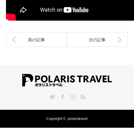
前の記事
次の記事
Twitter
Facebook
Instagram
RSS
Copyright ©
polaristravel