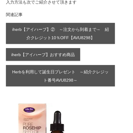
入力方法も次でご紹介させて頂きます
関連記事
iherb【アイハーブ】② ～注文から到着まで～ 紹
介クレジット10％OFF【AVU8298】
iherb【アイハーブ】おすすめ商品
Herbを利用して誕生日プレゼント ～紹介クレジッ
ト番号AVU8298～