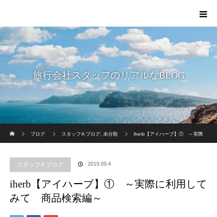
旅行会社スタッフのリアルなBLOG
ホーム
ブログ
スタッフＫブログ
,
未分類
iherb【アイハーブ】① ～実際
に利用してみて 商品検索編～
2019.09.4
スタッフＫブログ
iherb【アイハーブ】① ～実際に利用して
みて 商品検索編～