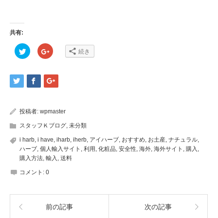
共有:
ク
ク
続き
リ
リ
ッ
ッ
ク
ク
し
し
て
て
Twitter
Google+
で
で
共
共
有
有
(新
(新
投稿者:
wpmaster
し
し
い
い
ウ
ウ
スタッフＫブログ
,
未分類
ィ
ィ
ン
ン
i harb
,
i have
,
iharb
,
iherb
,
アイハーブ
,
おすすめ
,
お土産
,
ナチュラル
,
ド
ド
ウ
ウ
ハーブ
,
個人輸入サイト
,
利用
,
化粧品
,
安全性
,
海外
,
海外サイト
,
購入
,
で
で
購入方法
,
輸入
,
送料
開
開
き
き
ま
ま
コメント:
0
す)
す)
前の記事
次の記事