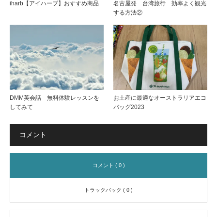
iharb【アイハーブ】おすすめ商品
名古屋発 台湾旅行 効率よく観光
する方法②
DMM英会話 無料体験レッスンを
お土産に最適なオーストラリアエコ
してみて
バッグ2023
コメント
コメント ( 0 )
トラックバック ( 0 )